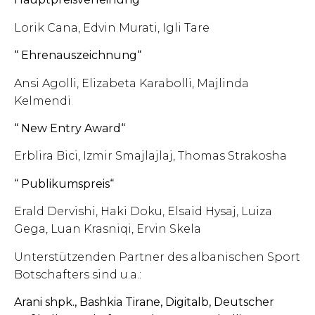
Lorik Cana, Edvin Murati, Igli Tare
“ Ehrenauszeichnung“
Ansi Agolli, Elizabeta Karabolli, Majlinda
Kelmendi
“ New Entry Award“
Erblira Bici, Izmir Smajlajlaj, Thomas Strakosha
“ Publikumspreis“
Erald Dervishi, Haki Doku, Elsaid Hysaj, Luiza
Gega, Luan Krasniqi, Ervin Skela
Unterstützenden Partner des albanischen Sport
Botschafters sind u.a.:
Arani shpk., Bashkia Tirane, Digitalb, Deutscher