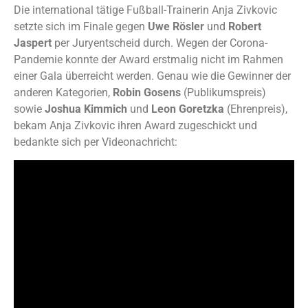
Die international tätige Fußball-Trainerin Anja Zivkovic
setzte sich im Finale gegen
Uwe Rösler
und
Robert
Jaspert
per Juryentscheid durch. Wegen der Corona-
Pandemie konnte der Award erstmalig nicht im Rahmen
einer Gala überreicht werden. Genau wie die Gewinner der
anderen Kategorien,
Robin Gosens
(Publikumspreis)
sowie
Joshua Kimmich
und
Leon Goretzka
(Ehrenpreis),
bekam Anja Zivkovic ihren Award zugeschickt und
bedankte sich per Videonachricht: