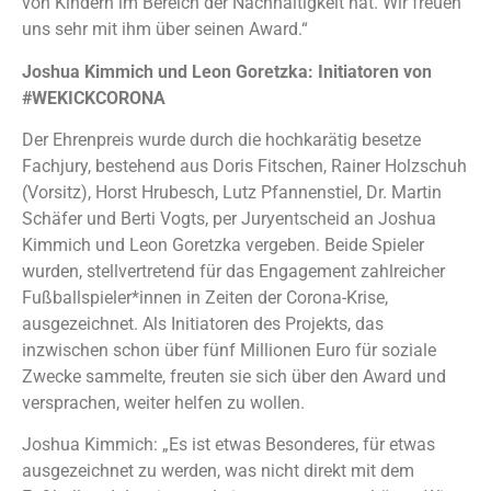
von Kindern im Bereich der Nachhaltigkeit hat. Wir freuen
uns sehr mit ihm über seinen Award.“
Joshua Kimmich und Leon Goretzka: Initiatoren von
#WEKICKCORONA
Der Ehrenpreis wurde durch die hochkarätig besetze
Fachjury, bestehend aus Doris Fitschen, Rainer Holzschuh
(Vorsitz), Horst Hrubesch, Lutz Pfannenstiel, Dr. Martin
Schäfer und Berti Vogts, per Juryentscheid an Joshua
Kimmich und Leon Goretzka vergeben. Beide Spieler
wurden, stellvertretend für das Engagement zahlreicher
Fußballspieler*innen in Zeiten der Corona-Krise,
ausgezeichnet. Als Initiatoren des Projekts, das
inzwischen schon über fünf Millionen Euro für soziale
Zwecke sammelte, freuten sie sich über den Award und
versprachen, weiter helfen zu wollen.
Joshua Kimmich: „Es ist etwas Besonderes, für etwas
ausgezeichnet zu werden, was nicht direkt mit dem