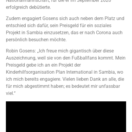
Nationalmannschaft, für die er im September 2020
erfolgreich debütierte.
Zudem engagiert Gosens sich auch neben dem Platz und
entschied sich dafür, sein Preisgeld für ein soziales
Projekt in Sambia einzusetzen, das er nach Corona auch
persönlich besuchen möchte.
Robin Gosens: „Ich freue mich gigantisch über diese
Auszeichnung, weil sie von den Fußballfans kommt. Mein
Preisgeld gebe ich an ein Projekt der
Kinderhilfsorganisation Plan International in Sambia, wo
ich mich bereits engagiere. Vielen lieben Dank an alle, die
für mich abgestimmt haben; es bedeutet mir unfassbar
viel.“