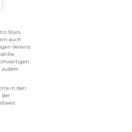
ro Stars.
dern auch
igen Vereins
wählte
hochwertigen
en zudem
örte in den
 der
ltweit