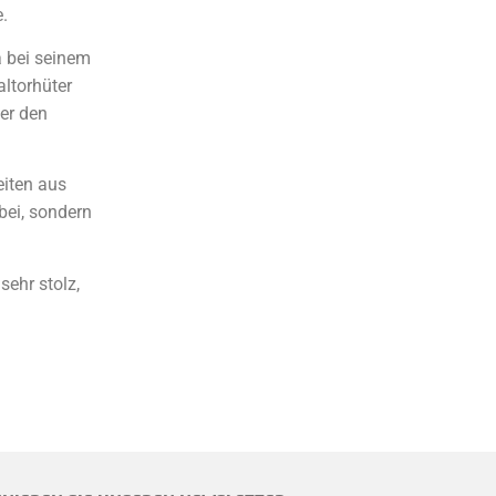
.
a bei seinem
altorhüter
ber den
eiten aus
bei, sondern
ehr stolz,