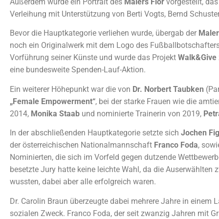
Außerdem wurde ein Portrait des
Malers Flör
vorgestellt, da
Verleihung mit Unterstützung von Berti Vogts, Bernd Schuster
Bevor die Hauptkategorie verliehen wurde, übergab der
Maler
noch ein Originalwerk mit dem Logo des Fußballbotschafters,
Vorführung seiner Künste und wurde das Projekt
Walk&Give
eine bundesweite Spenden-Lauf-Aktion.
Ein weiterer Höhepunkt war die von
Dr. Norbert Taubken
(Par
„Female Empowerment“
, bei der starke Frauen wie die amti
2014,
Monika Staab
und nominierte Trainerin von 2019,
Petr
In der abschließenden Hauptkategorie setzte sich
Jochen Fi
der österreichischen Nationalmannschaft
Franco Foda
, sowi
Nominierten, die sich im Vorfeld gegen dutzende Wettbewerbe
besetzte Jury hatte keine leichte Wahl, da die Auserwählten
wussten, dabei aber alle erfolgreich waren.
Dr. Carolin Braun überzeugte dabei mehrere Jahre in einem La
sozialen Zweck. Franco Foda, der seit zwanzig Jahren mit Gr