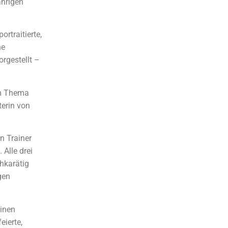
ährigen
rtraitierte,
ne
orgestellt –
um Thema
terin von
n Trainer
. Alle drei
hkarätig
gen
einen
eierte,