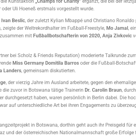
s die Kunstaktion
„Champs for Charity“
ergänzt, die bei der letztj
 oder Uli Hoeneß erstmals vorgestellt wurde.
 Ivan Beslic
, der zuletzt Kylian Mbappé und Christiano Ronaldo po
 zeigte der Weltrekordhalter im Fußball-Freestyle,
Mo Jamal
, ei
zusammen mit
Fußballbotschafterin von 2020, Anja Zivkovic
v
tner bei Scholz & Friends Reputation) moderierte Talkrunde z
erende
Miss Germany Domitila Barros
oder die Fußball-Botschaf
a Landers
, gemeinsam diskutierten.
gge
, der vierzig Jahre im Ausland arbeitete, gegen den ehemalige
e die zuvor in Botswana tätige Trainerin
Dr. Carolin Braun
, durch
r durchgesetzt haben, waren persönlich in Berlin dabei. Die hoc
 zwar auf unterschiedliche Art bei ihren Engagements zu überzeu
ngzeitprojekt in Botswana, dorthin geht auch ihr Preisgeld für 
az und der österreichischen Nationalmannschaft große Erfolge f