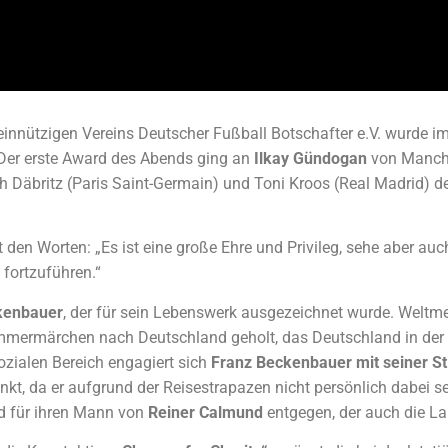
innützigen Vereins Deutscher Fußball Botschafter e.V. wurde i
 Der erste Award des Abends ging an
Ilkay Gündogan
von Manche
ah Däbritz (Paris Saint-Germain) und Toni Kroos (Real Madrid) d
 den Worten: „Es ist eine große Ehre und Privileg, sehe aber auc
 fortzuführen.“
kenbauer
, der für sein Lebenswerk ausgezeichnet wurde. Weltme
Sommermärchen nach Deutschland geholt, das Deutschland in der
ozialen Bereich engagiert sich
Franz Beckenbauer mit seiner Sti
nkt, da er aufgrund der Reisestrapazen nicht persönlich dabei s
d für ihren Mann von
Reiner Calmund
entgegen, der auch die Lau