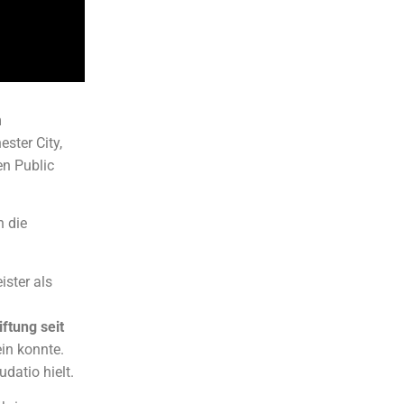
m
ster City,
en Public
h die
ister als
ftung seit
ein konnte.
datio hielt.