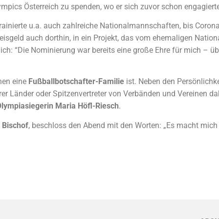
lympics Österreich zu spenden, wo er sich zuvor schon engagierte
trainierte u.a. auch zahlreiche Nationalmannschaften, bis Coron
reisgeld auch dorthin, in ein Projekt, das vom ehemaligen Nation
lich: “Die Nominierung war bereits eine große Ehre für mich – ü
hen eine
Fußballbotschafter-Familie
ist. Neben den Persönlichk
erer Länder oder Spitzenvertreter von Verbänden und Vereinen da
Olympiasiegerin Maria Höfl-Riesch
.
 Bischof
, beschloss den Abend mit den Worten: „Es macht mich s