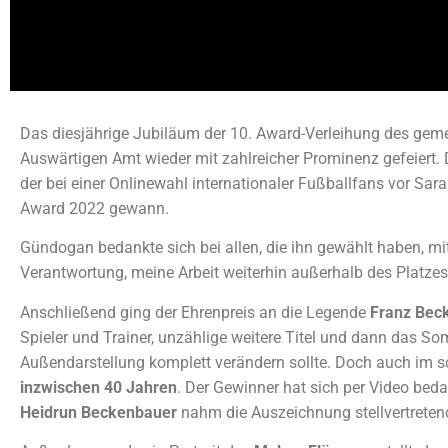
Das diesjährige Jubiläum der 10. Award-Verleihung des geme
Auswärtigen Amt wieder mit zahlreicher Prominenz gefeiert.
der bei einer Onlinewahl internationaler Fußballfans vor Sar
Award 2022 gewann.
Gündogan bedankte sich bei allen, die ihn gewählt haben, mit
Verantwortung, meine Arbeit weiterhin außerhalb des Platzes
Anschließend ging der Ehrenpreis an die Legende
Franz Bec
Spieler und Trainer, unzählige weitere Titel und dann das 
Außendarstellung komplett verändern sollte. Doch auch im s
inzwischen 40 Jahren
. Der Gewinner hat sich per Video beda
Heidrun Beckenbauer
nahm die Auszeichnung stellvertreten