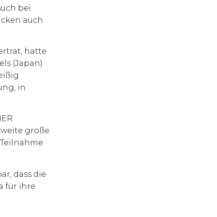
such bei
ücken auch
trat, hatte
ls (Japan)
eißig
ung, in
CHER
zweite große
e Teilnahme
ar, dass die
 für ihre