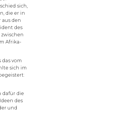
schied sich,
, die er in
r aus den
sident des
“ zwischen
m Afrika-
s das vom
hlte sich im
egeistert:
 dafür die
 Ideen des
der und