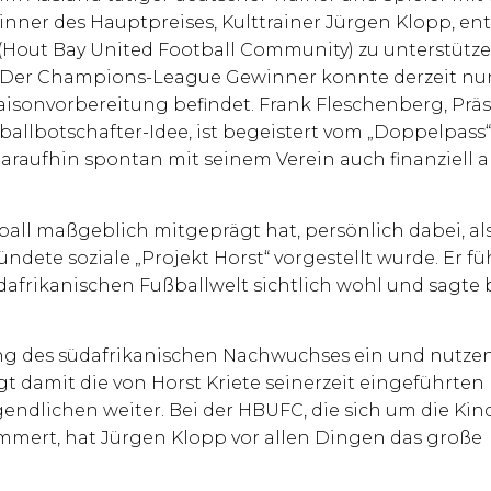
inner des Hauptpreises, Kulttrainer Jürgen Klopp, ent
(Hout Bay United Football Community) zu unterstützen
. Der Champions-League Gewinner konnte derzeit nu
Saisonvorbereitung befindet. Frank Fleschenberg, Prä
ßballbotschafter-Idee, ist begeistert vom „Doppelpass
aufhin spontan mit seinem Verein auch finanziell a
ball maßgeblich mitgeprägt hat, persönlich dabei, al
dete soziale „Projekt Horst“ vorgestellt wurde. Er fü
afrikanischen Fußballwelt sichtlich wohl und sagte b
lung des südafrikanischen Nachwuchses ein und nutzen
igt damit die von Horst Kriete seinerzeit eingeführten
endlichen weiter. Bei der HBUFC, die sich um die Kin
mmert, hat Jürgen Klopp vor allen Dingen das große