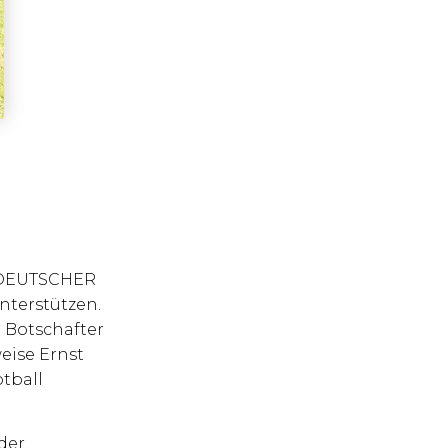
n DEUTSCHER
nterstützen.
 Botschafter
eise Ernst
tball
der