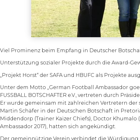
Viel Prominenz beim Empfang in Deutscher Botschaft
Unterstützung sozialer Projekte durch die Award-Gewi
„Projekt Horst“ der SAFA und HBUFC als Projekte aus
Unter dem Motto „German Football Ambassador goes
FUSSBALL BOTSCHAFTER e.V., vertreten durch Präsident
Er wurde gemeinsam mit zahlreichen Vertretern der
Martin Schäfer in der Deutschen Botschaft in Pretor
Middendorp (Trainer Kaizer Chiefs), Doctor Khumalo (
Ambassador 2017), hatten sich angekündigt.
Der gemeinnützige Verein verbindet die Würdigung im