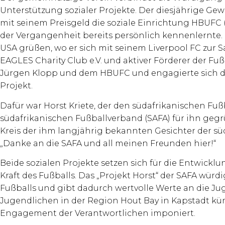
Unterstützung sozialer Projekte. Der diesjährige Gew
mit seinem Preisgeld die soziale Einrichtung HBUFC 
der Vergangenheit bereits persönlich kennenlernte
USA grüßen, wo er sich mit seinem Liverpool FC zur 
EAGLES Charity Club e.V. und aktiver Förderer der Fu
Jürgen Klopp und dem HBUFC und engagierte sich dar
Projekt.
Dafür war Horst Kriete, der den südafrikanischen Fuß
südafrikanischen Fußballverband (SAFA) für ihn gegrün
Kreis der ihm langjährig bekannten Gesichter der süd
„Danke an die SAFA und all meinen Freunden hier!“
Beide sozialen Projekte setzen sich für die Entwick
Kraft des Fußballs. Das „Projekt Horst“ der SAFA würd
Fußballs und gibt dadurch wertvolle Werte an die Jug
Jugendlichen in der Region Hout Bay in Kapstadt kü
Engagement der Verantwortlichen imponiert.