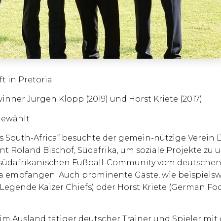
 in Pretoria
nner Jürgen Klopp (2019) und Horst Kriete (2017)
gewählt
 South-Africa“ besuchte der gemein-nützige Verei
 Roland Bischof, Südafrika, um soziale Projekte zu u
 südafrikanischen Fußball-Community vom deutschen
ia empfangen. Auch prominente Gäste, wie beispielsw
Legende Kaizer Chiefs) oder Horst Kriete (German Foo
 Ausland tätiger deutscher Trainer und Spieler mit 