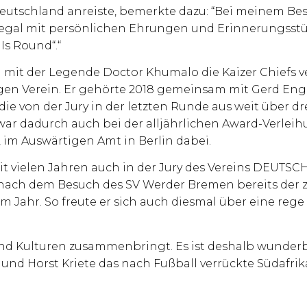
Deutschland anreiste, bemerkte dazu: “Bei meinem Be
 Regal mit persönlichen Ehrungen und Erinnerungsst
Is Round“.“
it der Legende Doctor Khumalo die Kaizer Chiefs ver
n Verein. Er gehörte 2018 gemeinsam mit Gerd Enge
ie von der Jury in der letzten Runde aus weit über dr
ar dadurch auch bei der alljährlichen Award-Verleih
im Auswärtigen Amt in Berlin dabei.
eit vielen Jahren auch in der Jury des Vereins DEUTS
 nach dem Besuch des SV Werder Bremen bereits der 
 Jahr. So freute er sich auch diesmal über eine reg
 und Kulturen zusammenbringt. Es ist deshalb wunderb
nd Horst Kriete das nach Fußball verrückte Südafrika