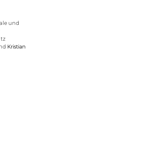
iale und
r
tz
nd
Kristian