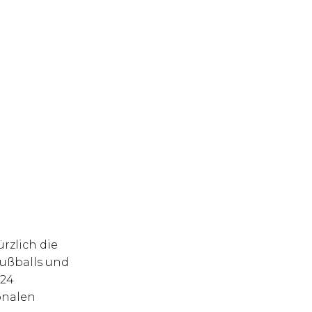
ürzlich die
fußballs und
024
onalen